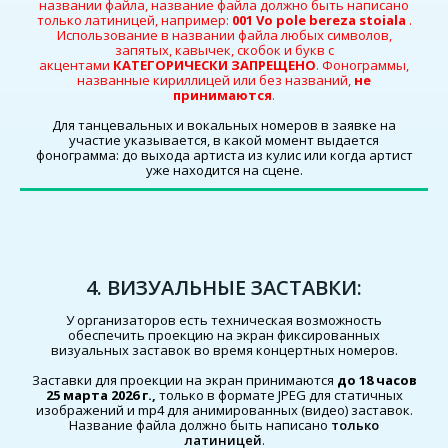
названии файла, название файла должно быть написано
только латиницей, например:
001 Vo pole bereza stoiala
.
Использование в названии файла любых символов,
запятых, кавычек, скобок и букв с
акцентами
КАТЕГОРИЧЕСКИ ЗАПРЕЩЕНО
. Фонограммы,
названные кириллицей или без названий,
не
принимаются
.
Для танцевальных и вокальных номеров в заявке на
участие указывается, в какой момент выдается
фонограмма: до выхода артиста из кулис или когда артист
уже находится на сцене.
4. ВИЗУАЛЬНЫЕ ЗАСТАВКИ:
У организаторов есть техническая возможность
обеспечить проекцию на экран фиксированных
визуальных заставок во время концертных номеров.
Заставки для проекции на экран принимаются
до 18 часов
25 марта 2026 г.,
только в формате JPEG для статичных
изображений и mp4 для анимированных (видео) заставок.
Название файла должно быть написано
только
латиницей
.