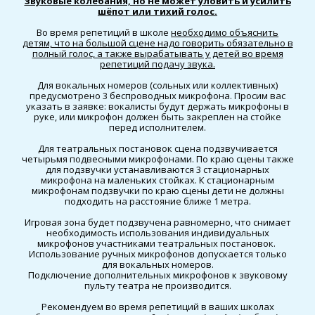
звуковые колебания, но не может уловить и усилить
шёпот или тихий голос.
Во время репетиций в школе
необходимо объяснить
детям, что на большой сцене надо говорить обязательно в
полный голос, а также вырабатывать у детей во время
репетиций подачу звука.
Для вокальных номеров (сольных или коллективных)
предусмотрено 3 беспроводных микрофона. Просим вас
указать в заявке: вокалисты будут держать микрофоны в
руке, или микрофон должен быть закреплен на стойке
перед исполнителем.
Для театральных постановок сцена подзвучивается
четырьмя подвесными микрофонами. По краю сцены также
для подзвучки устанавливаются 3 стационарных
микрофона на маленьких стойках. К стационарным
микрофонам подзвучки по краю сцены дети не должны
подходить на расстояние ближе 1 метра.
Игровая зона будет подзвучена равномерно, что снимает
необходимость использования индивидуальных
микрофонов участниками театральных постановок.
Использование ручных микрофонов допускается только
для вокальных номеров.
Подключение дополнительных микрофонов к звуковому
пульту театра не производится.
Рекомендуем во время репетиций в ваших школах