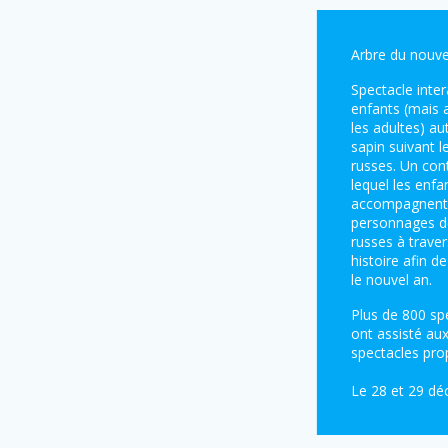
Arbre du nouve
Spectacle inter
enfants (mais 
les adultes) au
sapin suivant l
russes. Un con
lequel les enfa
accompagnent
personnages d
russes à trave
histoire afin de
le nouvel an.
Plus de 800 sp
ont assisté au
spectacles pro
Le 28 et 29 d