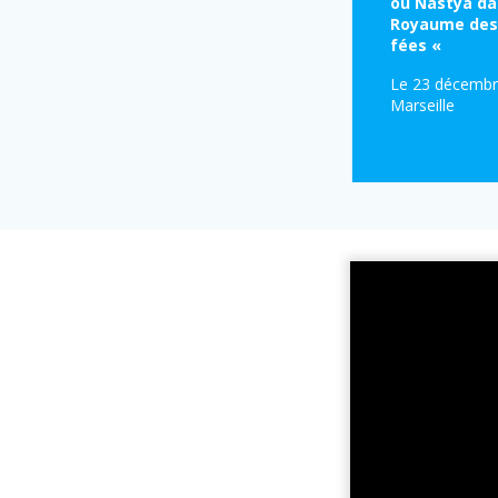
ou Nastya da
Royaume des
fées «
Le 23 décembr
Marseille