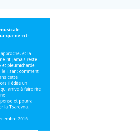
musicale
a-qui-ne-rit-
approche, et la
ne-rit-jamais reste
e et pleurnicharde.
e le Tsar : comment
dans cette
rs il édite un
qui arrive à faire rire
une
pense et pourra
 la Tsarevna.
décembre 2016