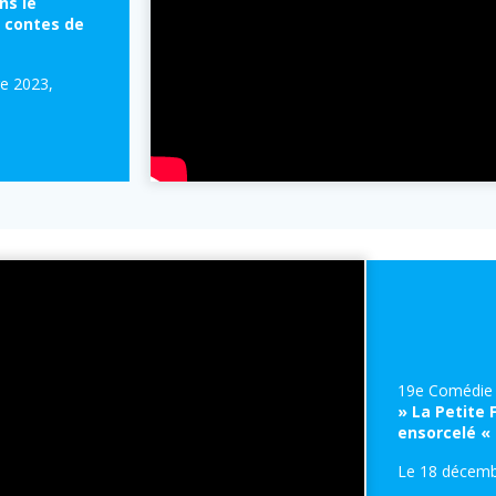
ns le
 contes de
e 2023,
19e Comédie 
» La Petite 
ensorcelé «
Le 18 décemb