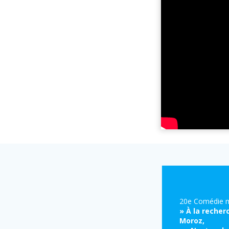
20e Comédie m
» À la reche
Moroz,