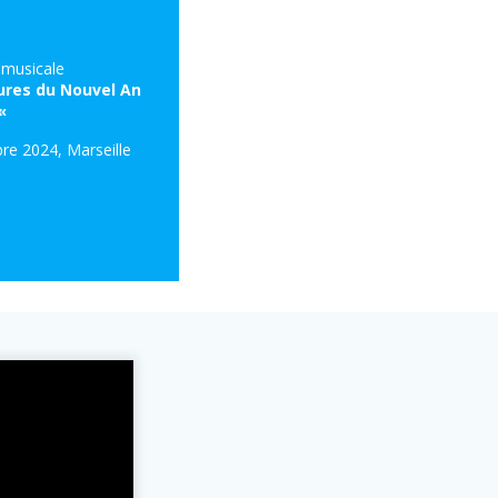
musicale
ures du Nouvel An
«
re 2024, Marseille