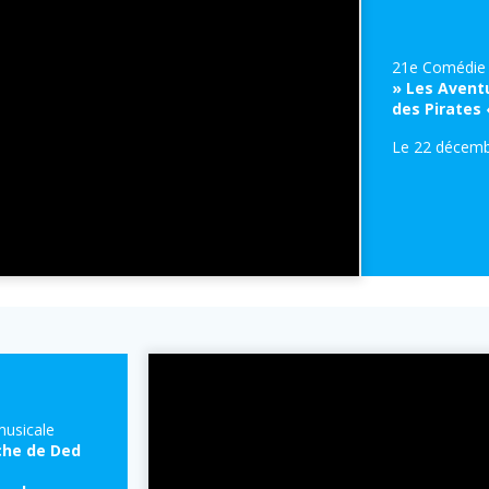
21e Comédie 
» Les Avent
des Pirates 
Le 22 décemb
usicale
rche de Ded