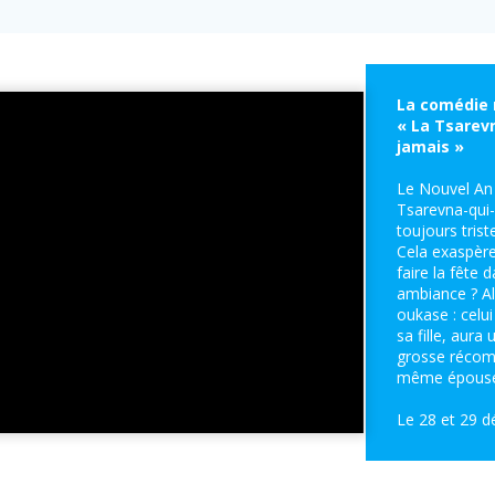
La comédie 
« La Tsarevn
jamais »
Le Nouvel An 
Tsarevna-qui-
toujours trist
Cela exaspèr
faire la fête 
ambiance ? Alo
oukase : celui 
sa fille, aura 
grosse récom
même épouser
Le 28 et 29 