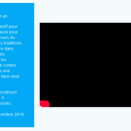
l an
actif pour
aussi pour
tours du
es traditions
te dans
nts
 les
e contes
rs une
 faire venir
ectateurs
x 4
posés.
écembre 2018