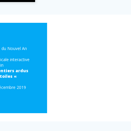
e du Nouvel An
ale interactive
in
entiers ardus
toiles «
décembre 2019