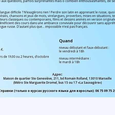
e aux questions, parfois surprenantes mais ô combien enthousiasmantes, de se
langue difficile ? N’exagérons rien ! Perdre son latin en apprenant le russe, quo
sies, chansons et jeux de mots, virelangues, proverbes, mises en situations, t
teurs classiques ou contemporains, films et dessins animés en version originale
énéficient des cours dans une ambiance conviviale pour découvrir sans appréh
angue russe. D’autant plus que… impossible n’est pas français.
Quand
niveau débutant et faux-débutant :
 €.
le vendredi à 18h
rs de 1h30 ou 2 heures, d’octobre
niveau intermédiaire :
le mardi à 18h
Адрес:
Maison de quartier Ste Geneviève, 211, bd Romain Rolland, 13010 Marseille
(Métro Ste Marguerite Dromel, bus 15 ou 17 «La Sauvagère»)
Справки (только о курсах русского языка для взрослых): 06 75 09 75 2