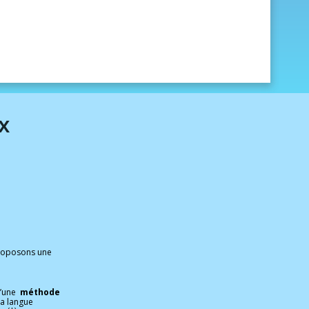
х
proposons une
d’une
méthode
 sa langue