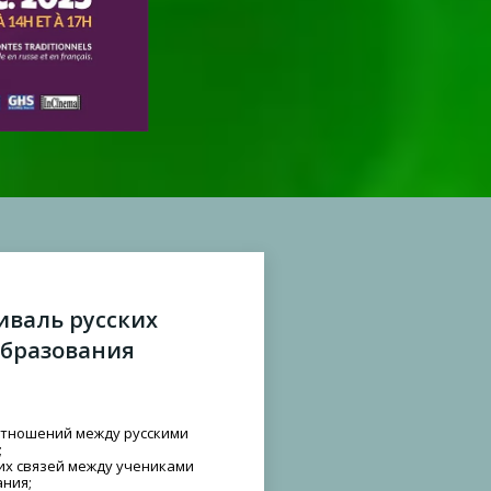
валь русских
образования
отношений между русскими
;
их связей между учениками
ния;