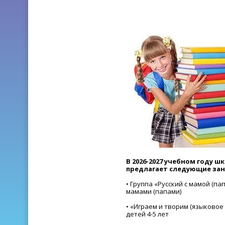
В 2026-2027 учебном году 
предлагает следующие зан
• Группа «Русский с мамой (пап
мамами (папами)
•
«
Играем и творим (языковое
детей 4-5 лет