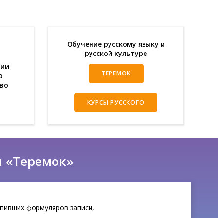
Обучение русскому языку и
русской культуре
ции
ТЕРЕМОК
о
во
КУРСЫ РУССКОГО
я «Теремо
к»
упивших формуляров записи,