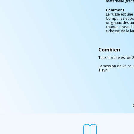
maternelle grâc
Comment
Le russe est une 
Comptines et poé
originaux des au
chaque niveau b
richesse de la l
Combien
Taux horaire est de 8
La session de 25 cou
à avril.