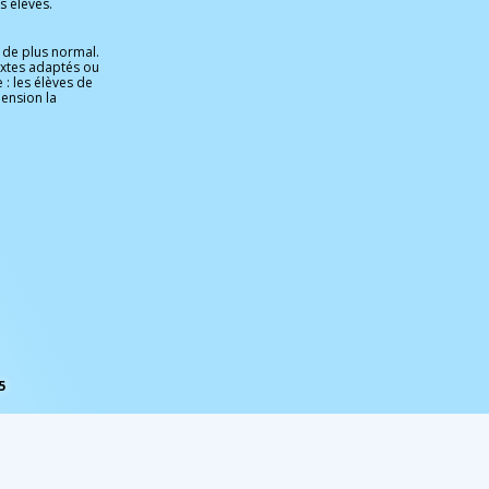
s élèves.
i de plus normal.
extes adaptés ou
 : les élèves de
ension la
5