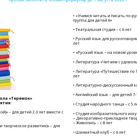
• «Учимся читать и писать по-р
группа для детей 6+
• Театральная студия – c 6 лет
• Русский язык для русскоговоря
лет
• «Русский язык – на новом уровн
• Литература «Читаем с удовольс
• Литература «Путешествие по Т
лет
• Литературно-дискуссионный кл
• Английский язык – для детей 7-
школа «Теремок»
ятия:
• Студия народного танца – c 5 л
ой)» – для детей 2-3 лет вместе с
• Студия изобразительного иску
– Декоративно-прикладное творч
– Живопись – c 8 лет
 и творческое развитие)
»
– для
• Шахматный клуб – с 6 лет